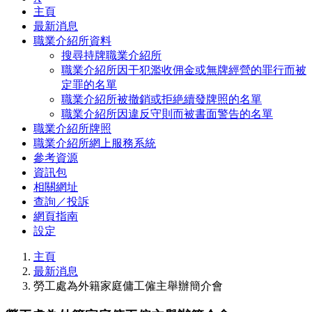
主頁
最新消息
職業介紹所資料
搜尋持牌職業介紹所
職業介紹所因干犯濫收佣金或無牌經營的罪行而被
定罪的名單
職業介紹所被撤銷或拒絶續發牌照的名單
職業介紹所因違反守則而被書面警告的名單
職業介紹所牌照
職業介紹所網上服務系統
參考資源
資訊包
相關網址
查詢／投訴
網頁指南
設定
主頁
最新消息
勞工處為外籍家庭傭工僱主舉辦簡介會