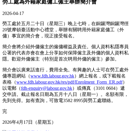
勞工處為外籍家庭傭工僱主舉辦簡介會
2026-04-17
勞工處於五月二十日（星期三）晚上七時，在銅鑼灣銅鑼灣徑
20號摩頓臺活動中心禮堂，舉辦有關聘用外籍家庭傭工（外
傭）事宜的簡介會，現正接受報名。
簡介會將介紹外傭僱主的僱傭權益及責任。個人資料私隱專員
公署的代表亦會在會上分享如何保障僱主及外傭的個人資料私
隱。歡迎外傭僱主（特別是首次聘用外傭的僱主）參加。
簡介會以廣東話進行，費用全免。有興趣的人士可在勞工處外
傭專題網站（
www.fdh.labour.gov.hk
）網上報名，或下載報名
表格（
www.fdh.labour.gov.hk/res/pdf/Enrolment_Form_ER.pdf
）
以電郵（
fdh-enquiry@labour.gov.hk
）或傳真（3101 0604）遞
交申請。截止報名日期為五月十八日（星期一）。名額有限，
先到先得。如有查詢，可致電3582 8995與勞工處聯絡。
完
2026年4月17日（星期五）