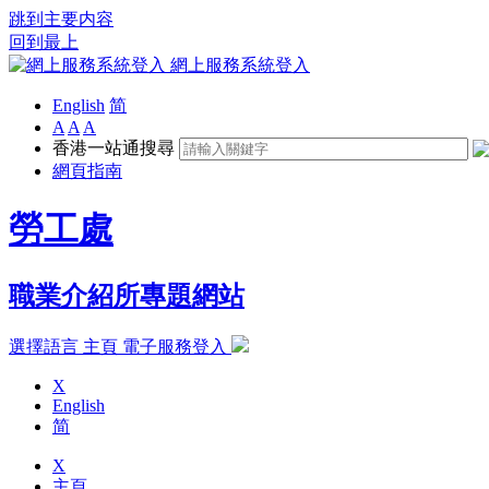
跳到主要内容
回到最上
網上服務系統登入
English
简
A
A
A
香港一站通搜尋
網頁指南
勞工處
職業介紹所專題網站
選擇語言
主頁
電子服務登入
X
English
简
X
主頁