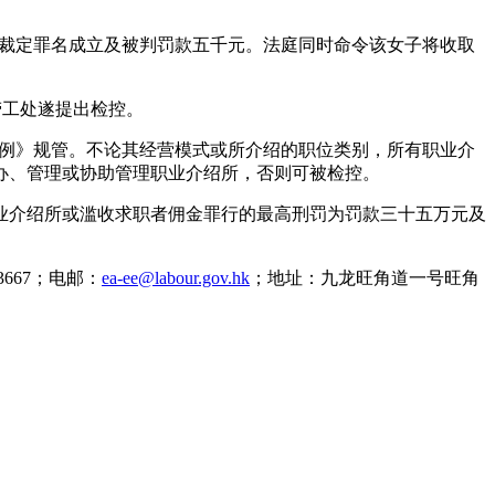
被裁定罪名成立及被判罚款五千元。法庭同时命令该女子将收取
劳工处遂提出检控。
规例》规管。不论其经营模式或所介绍的职位类别，所有职业介
办、管理或协助管理职业介绍所，否则可被检控。
业介绍所或滥收求职者佣金罪行的最高刑罚为罚款三十五万元及
667；电邮：
ea-ee@labour.gov.hk
；地址：九龙旺角道一号旺角