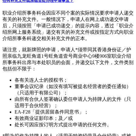
任何补充文件或亲临贵处办理申请事宜？
职业介绍所事务科会因应不同个案的实际情况要求申请人递交
有关的补充文件。一般情况下，申请人在网上成功递交申请
后，只须按照「申请已成功递交」的提示内容，透过「职业介
绍所网上服务系统」递交有关的补充文件或按指定方式向职业
介绍所事务科递交相关补充文件的正本。
请注意，就新牌照的申请，申请人*须带同其香港身份证／护
照亲临九龙旺角道1号旺角道壹号商业中心9楼906室职业介绍
所事务科出席与本处职员的会面，并递交以下文件，文件类别
包括但不限于：
各有关连人士的授权书；
董事会议纪录（如没有填写被提名经营者的委任通知）
（只适用于有限公司）；
由所有合伙人签署确认委任申请人为持牌人的文件（只
适用于合伙经营）；
EA-F28「提供居留条件同意书」；
有效商业证影印本；及／或
处长可因应按订明方式提出申请的任何文件。
*即为拟作为持牌人的人（适用于独资经营及合伙经营）或被