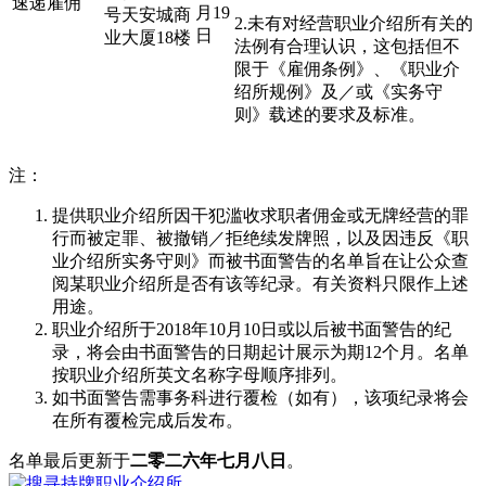
速递雇佣
月19
号天安城商
2.未有对经营职业介绍所有关的
日
业大厦18楼
法例有合理认识，这包括但不
限于《雇佣条例》、《职业介
绍所规例》及／或《实务守
则》载述的要求及标准。
注：
提供职业介绍所因干犯滥收求职者佣金或无牌经营的罪
行而被定罪、被撤销／拒绝续发牌照，以及因违反《职
业介绍所实务守则》而被书面警告的名单旨在让公众查
阅某职业介绍所是否有该等纪录。有关资料只限作上述
用途。
职业介绍所于2018年10月10日或以后被书面警告的纪
录，将会由书面警告的日期起计展示为期12个月。名单
按职业介绍所英文名称字母顺序排列。
如书面警告需事务科进行覆检（如有），该项纪录将会
在所有覆检完成后发布。
名单最后更新于
二零二六年七月八日
。