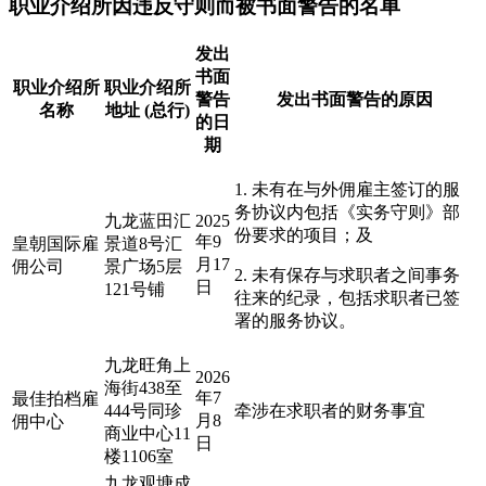
职业介绍所因违反守则而被书面警告的名单
发出
书面
职业介绍所
职业介绍所
警告
发出书面警告的原因
名称
地址 (总行)
的日
期
1. 未有在与外佣雇主签订的服
务协议内包括《实务守则》部
九龙蓝田汇
2025
份要求的项目；及
年9
皇朝国际雇
景道8号汇
月17
佣公司
景广场5层
2. 未有保存与求职者之间事务
日
121号铺
往来的纪录，包括求职者已签
署的服务协议。
九龙旺角上
2026
海街438至
年7
最佳拍档雇
444号同珍
牵涉在求职者的财务事宜
月8
佣中心
商业中心11
日
楼1106室
九龙观塘成