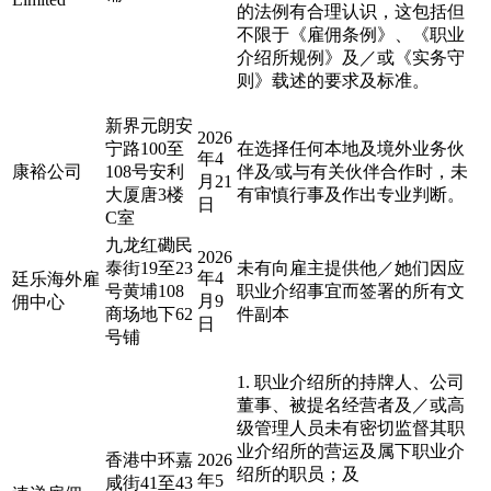
的法例有合理认识，这包括但
不限于《雇佣条例》、《职业
介绍所规例》及／或《实务守
则》载述的要求及标准。
新界元朗安
2026
宁路100至
在选择任何本地及境外业务伙
年4
康裕公司
108号安利
伴及∕或与有关伙伴合作时，未
月21
大厦唐3楼
有审慎行事及作出专业判断。
日
C室
九龙红磡民
2026
泰街19至23
未有向雇主提供他／她们因应
年4
廷乐海外雇
号黄埔108
职业介绍事宜而签署的所有文
月9
佣中心
商场地下62
件副本
日
号铺
1. 职业介绍所的持牌人、公司
董事、被提名经营者及／或高
级管理人员未有密切监督其职
业介绍所的营运及属下职业介
香港中环嘉
2026
绍所的职员；及
年5
咸街41至43