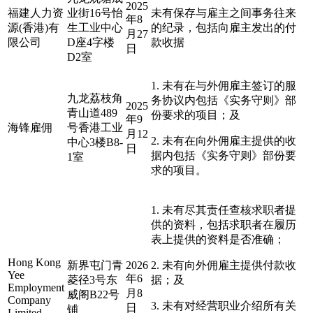
2025
福建人力资
业街16号怡
未有保存与雇主之间事务往来
年8
源(香港)有
生工业中心
的纪录，包括向雇主发出的付
月27
限公司
D座4字楼
款收据
日
D2室
1. 未有在与外佣雇主签订的服
九龙荔枝角
务协议内包括《实务守则》部
2025
青山道489
份要求的项目；及
年9
海锋雇佣
号香港工业
月12
2. 未有在向外佣雇主提供的收
中心3楼B8-
日
据内包括《实务守则》部份要
1室
求的项目。
1. 未有尽其责任查核求职者提
供的资料，包括求职者在履历
表上提供的资料是否准确；
Hong Kong
新界屯门青
2026
2. 未有向外佣雇主提供付款收
Yee
年6
菱径3号东
据；及
Employment
月8
威阁B22号
Company
3. 未有对经营职业介绍所有关
日
铺
Limited