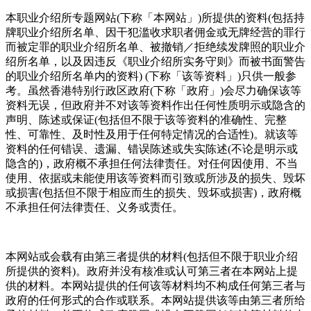
本职业介绍所专题网站(下称「本网站」)所提供的资料(包括持
牌职业介绍所名单、因干犯滥收求职者佣金或无牌经营的罪行
而被定罪的职业介绍所名单、被撤销／拒绝续发牌照的职业介
绍所名单，以及因违反《职业介绍所实务守则》而被书面警告
的职业介绍所名单内的资料) (下称「该等资料」)只供一般参
考。虽然香港特别行政区政府(下称「政府」)会尽力确保该等
资料无误，但政府并不对该等资料作出任何性质明示或隐含的
声明、陈述或保证(包括但不限于该等资料的准确性、完整
性、可靠性、及时性及用于任何特定情况的合适性)。就该等
资料的任何错误、遗漏、错误陈述或失实陈述(不论是明示或
隐含的)，政府概不承担任何法律责任。对任何因使用、不当
使用、依据或未能使用该等资料而引致或所涉及的损失、毁坏
或损害(包括但不限于相应而生的损失、毁坏或损害)，政府概
不承担任何法律责任、义务或责任。
本网站或会载有由第三者提供的材料(包括但不限于职业介绍
所提供的资料)。政府并没有核准或认可第三者在本网站上提
供的材料。本网站提供的任何该等材料均不构成任何第三者与
政府的任何形式的合作或联系。本网站提供该等由第三者所给